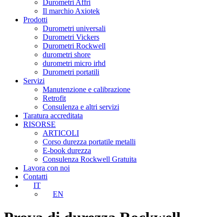
Durometri Affri
Il marchio Axiotek
Prodotti
Durometri universali
Durometri Vickers
Durometri Rockwell
durometri shore
durometri micro irhd
Durometri portatili
Servizi
Manutenzione e calibrazione
Retrofit
Consulenza e altri servizi
Taratura accreditata
RISORSE
ARTICOLI
Corso durezza portatile metalli
E-book durezza
Consulenza Rockwell Gratuita
Lavora con noi
Contatti
IT
EN