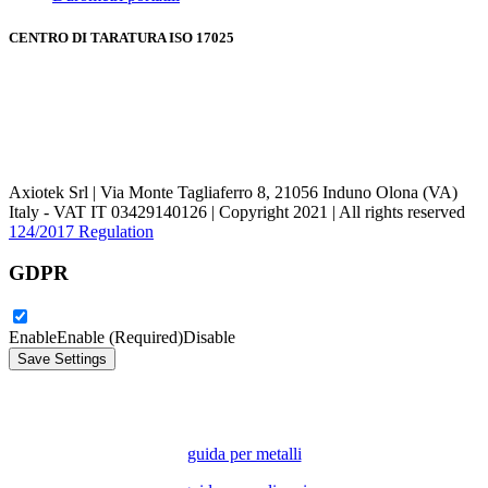
CENTRO DI TARATURA ISO 17025
Axiotek Srl | Via Monte Tagliaferro 8, 21056 Induno Olona (VA)
Italy - VAT IT 03429140126 | Copyright 2021 | All rights reserved
124/2017 Regulation
GDPR
Enable
Enable (Required)
Disable
Dubbi sui durometri portatili? Ottieni subito in omaggio le guide
scritte da Davide Affri
guida per metalli