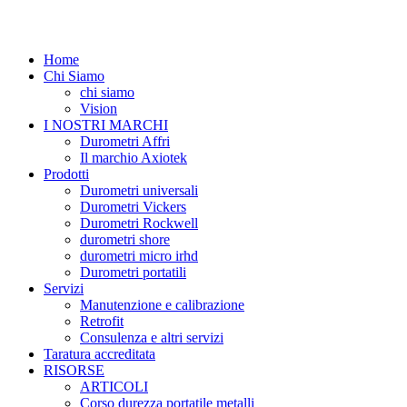
Home
Chi Siamo
chi siamo
Vision
I NOSTRI MARCHI
Durometri Affri
Il marchio Axiotek
Prodotti
Durometri universali
Durometri Vickers
Durometri Rockwell
durometri shore
durometri micro irhd
Durometri portatili
Servizi
Manutenzione e calibrazione
Retrofit
Consulenza e altri servizi
Taratura accreditata
RISORSE
ARTICOLI
Corso durezza portatile metalli