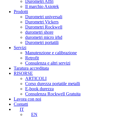
Durometri Affri
Il marchio Axiotek
Prodotti
Durometri universali
Durometri Vickers
Durometri Rockwell
durometri shore
durometri micro irhd
Durometri portatili
Servizi
Manutenzione e calibrazione
Retrofit
Consulenza e altri servizi
Taratura accreditata
RISORSE
ARTICOLI
Corso durezza portatile metalli
E-book durezza
Consulenza Rockwell Gratuita
Lavora con noi
Contatti
IT
EN