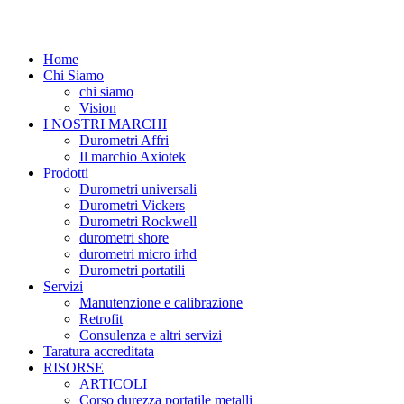
Home
Chi Siamo
chi siamo
Vision
I NOSTRI MARCHI
Durometri Affri
Il marchio Axiotek
Prodotti
Durometri universali
Durometri Vickers
Durometri Rockwell
durometri shore
durometri micro irhd
Durometri portatili
Servizi
Manutenzione e calibrazione
Retrofit
Consulenza e altri servizi
Taratura accreditata
RISORSE
ARTICOLI
Corso durezza portatile metalli