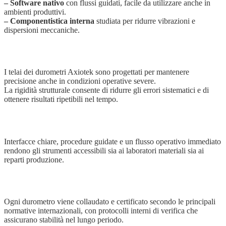
– Software nativo
con flussi guidati, facile da utilizzare anche in
ambienti produttivi.
– Componentistica interna
studiata per ridurre vibrazioni e
dispersioni meccaniche.
Meccanica rigida e controllo delle vibrazioni
I telai dei durometri Axiotek sono progettati per mantenere
precisione anche in condizioni operative severe.
La rigidità strutturale consente di ridurre gli errori sistematici e di
ottenere risultati ripetibili nel tempo.
Ergonomia e facilità d’uso
Interfacce chiare, procedure guidate e un flusso operativo immediato
rendono gli strumenti accessibili sia ai laboratori materiali sia ai
reparti produzione.
Calibrazione e certificazione integrate
Ogni durometro viene collaudato e certificato secondo le principali
normative internazionali, con protocolli interni di verifica che
assicurano stabilità nel lungo periodo.