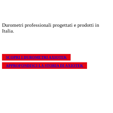
Il marchio Axiotek
Durometri professionali progettati e prodotti in
Italia.
Design ingegneristico, precisione metrologica e produzione
Made in Italy.
SCOPRI I DUROMETRI AXIOTEK
APPROFONDISCI LA STORIA DI AXIOTEK