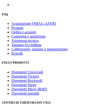
FAQ
Acquisizione OMAG-AFFRI
Prodotti
Ordini e acquisti
Consegna e spedizione
Assistenza tecnica
Taratura Accreditata
Calibrazione, taratura e manutenzione
Retrofit
FOCUS PRODOTTI
Durometri Universali
Durometri Vickers
Durometri Rockwell
Durometri Shore
Durometri Micro IRHD
Durometri portatili
CENTRO DI TARATURA ISO 17025