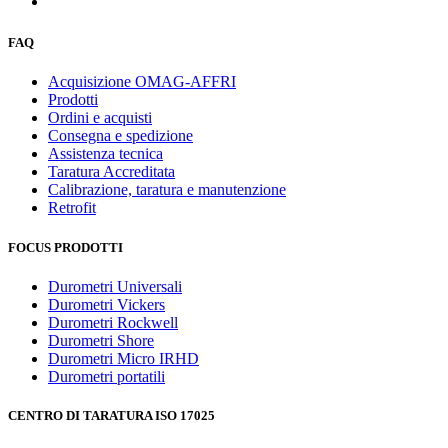
FAQ
Acquisizione OMAG-AFFRI
Prodotti
Ordini e acquisti
Consegna e spedizione
Assistenza tecnica
Taratura Accreditata
Calibrazione, taratura e manutenzione
Retrofit
FOCUS PRODOTTI
Durometri Universali
Durometri Vickers
Durometri Rockwell
Durometri Shore
Durometri Micro IRHD
Durometri portatili
CENTRO DI TARATURA ISO 17025