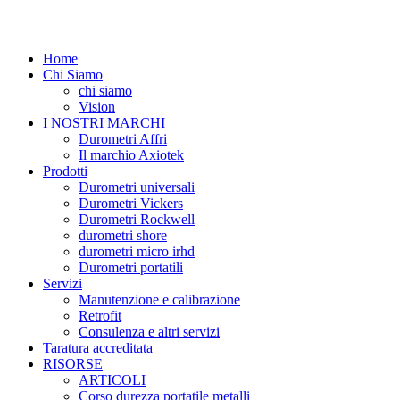
Home
Chi Siamo
chi siamo
Vision
I NOSTRI MARCHI
Durometri Affri
Il marchio Axiotek
Prodotti
Durometri universali
Durometri Vickers
Durometri Rockwell
durometri shore
durometri micro irhd
Durometri portatili
Servizi
Manutenzione e calibrazione
Retrofit
Consulenza e altri servizi
Taratura accreditata
RISORSE
ARTICOLI
Corso durezza portatile metalli