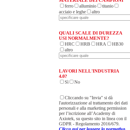
MATERIALE DEI CAMPIONI
ferro
alluminio
titanio
acciaio e leghe
altro
QUALI SCALE DI DUREZZA
USI NORMALMENTE?
HRC
HRB
HRA
HB30
altro
LAVORI NELL'INDUSTRIA
4.0?
Sì
No
Cliccando su "Invia" si dà
l'autorizzazione al trattamento dei dati
personali e alla marketing permission
per l’iscrizione all’Academy di
Axiotek, su questo sito in linea con il
GDPR - Regolamento 2016/679.
Clicca qui per leggere la normativa.