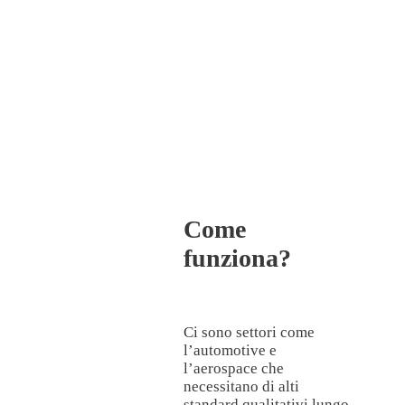
Test & Report gratis sui tuoi
campioni
Come
funziona?
Ci sono settori come
l’automotive e
l’aerospace che
necessitano di alti
standard qualitativi lungo