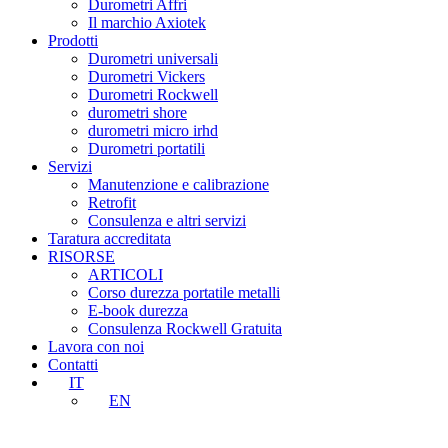
Durometri Affri
Il marchio Axiotek
Prodotti
Durometri universali
Durometri Vickers
Durometri Rockwell
durometri shore
durometri micro irhd
Durometri portatili
Servizi
Manutenzione e calibrazione
Retrofit
Consulenza e altri servizi
Taratura accreditata
RISORSE
ARTICOLI
Corso durezza portatile metalli
E-book durezza
Consulenza Rockwell Gratuita
Lavora con noi
Contatti
IT
EN