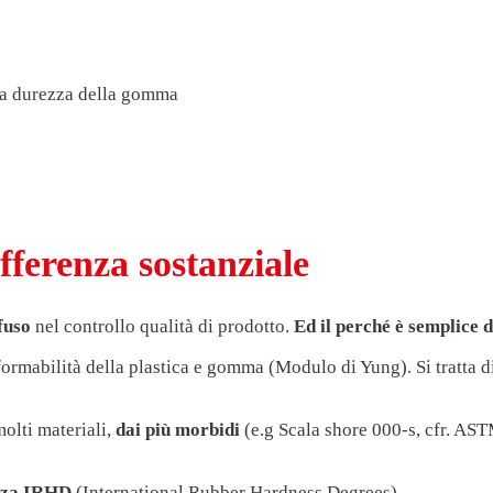
la durezza della gomma
ferenza sostanziale
fuso
nel controllo qualità di prodotto.
Ed il perché è semplice d
ormabilità della plastica e gomma (Modulo di Yung). Si tratta d
olti materiali,
dai più morbidi
(e.g Scala shore 000-s, cfr. A
ezza IRHD
(International Rubber Hardness Degrees).