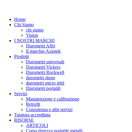
Home
Chi Siamo
chi siamo
Vision
I NOSTRI MARCHI
Durometri Affri
Il marchio Axiotek
Prodotti
Durometri universali
Durometri Vickers
Durometri Rockwell
durometri shore
durometri micro irhd
Durometri portatili
Servizi
Manutenzione e calibrazione
Retrofit
Consulenza e altri servizi
Taratura accreditata
RISORSE
ARTICOLI
Corso durezza portatile metalli