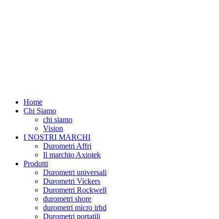
Home
Chi Siamo
chi siamo
Vision
I NOSTRI MARCHI
Durometri Affri
Il marchio Axiotek
Prodotti
Durometri universali
Durometri Vickers
Durometri Rockwell
durometri shore
durometri micro irhd
Durometri portatili