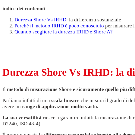
indice dei contenuti
Durezza Shore Vs IRHD:
la differenza sostanziale
Perché il metodo IRHD è poco conosciuto
per misurare 
Quando scegliere la durezza IRHD e Shore A?
Durezza Shore Vs IRHD: la dif
Il
metodo di misurazione Shore è sicuramente
quello più dif
Parliamo infatti di una
scala lineare
che misura il grado di def
avere un
range di applicazione molto vasto.
La sua versatilità
riesce a garantire infatti la misurazione di m
D2240, ISO 48-4).
È proprio questa la
differenza sostanziale rispetto alla dur