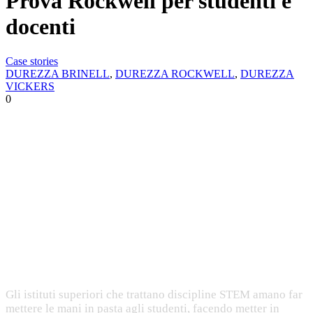
Prova Rockwell per studenti e
docenti
Case stories
DUREZZA BRINELL
,
DUREZZA ROCKWELL
,
DUREZZA
VICKERS
0
Una soluzione nata per il controllo
qualità degli Istituti Superiori Tecnici
Case Story firmata AXIOTEK
Contesto:
La prova di durezza Rockwell nei laboratori delle
Scuole
Gli istituti superiori che trattano discipline STEM amano far
mettere le mani in pasta agli studenti, facendo metter in