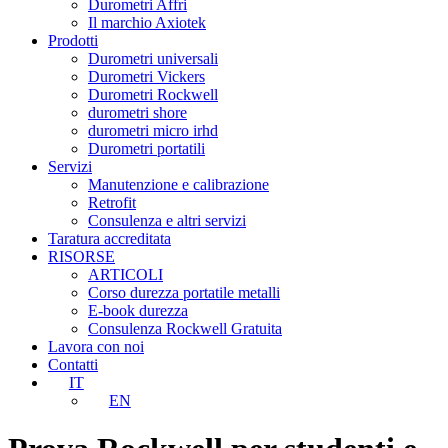
Durometri Affri
Il marchio Axiotek
Prodotti
Durometri universali
Durometri Vickers
Durometri Rockwell
durometri shore
durometri micro irhd
Durometri portatili
Servizi
Manutenzione e calibrazione
Retrofit
Consulenza e altri servizi
Taratura accreditata
RISORSE
ARTICOLI
Corso durezza portatile metalli
E-book durezza
Consulenza Rockwell Gratuita
Lavora con noi
Contatti
IT
EN