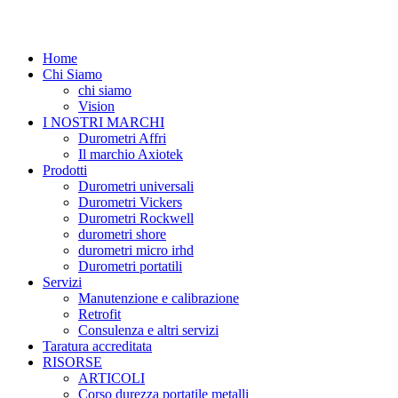
Home
Chi Siamo
chi siamo
Vision
I NOSTRI MARCHI
Durometri Affri
Il marchio Axiotek
Prodotti
Durometri universali
Durometri Vickers
Durometri Rockwell
durometri shore
durometri micro irhd
Durometri portatili
Servizi
Manutenzione e calibrazione
Retrofit
Consulenza e altri servizi
Taratura accreditata
RISORSE
ARTICOLI
Corso durezza portatile metalli